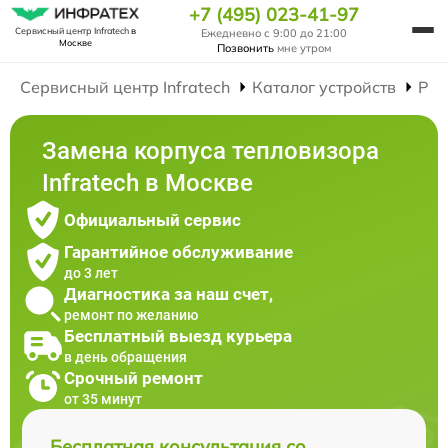
+7 (495) 023-41-97
Сервисный центр Infratech
в
Ежедневно с 9:00 до 21:00
Москве
Позвонить
мне утром
Сервисный центр Infratech
Каталог устройств
Рем
Замена корпуса тепловизора
Infratech в Москве
Официальный сервис
Гарантийное обслуживание
до 3 лет
Диагностика за наш счет,
ремонт по желанию
Бесплатный выезд курьера
в день обращения
Срочный ремонт
от 35 минут
Бесплатная консультация со