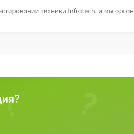
тировании техники Infratech, и мы орга
ция?