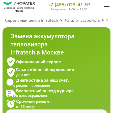
+7 (495) 023-41-97
Сервисный центр Infratech
в
Ежедневно с 9:00 до 21:00
Москве
Сервисный центр Infratech
Каталог устройств
Рем
Замена аккумулятора
тепловизора
Infratech в Москве
Официальный сервис
Гарантийное обслуживание
до 3 лет
Диагностика за наш счет,
ремонт по желанию
Бесплатный выезд курьера
в день обращения
Срочный ремонт
от 35 минут