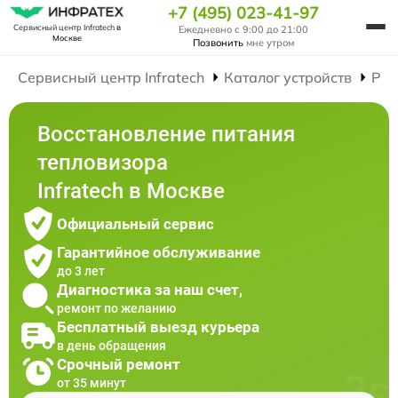
+7 (495) 023-41-97
Сервисный центр Infratech
в
Ежедневно с 9:00 до 21:00
Москве
Позвонить
мне утром
Сервисный центр Infratech
Каталог устройств
Рем
Восстановление питания
тепловизора
Infratech в Москве
Официальный сервис
Гарантийное обслуживание
до 3 лет
Диагностика за наш счет,
ремонт по желанию
Бесплатный выезд курьера
в день обращения
Срочный ремонт
от 35 минут