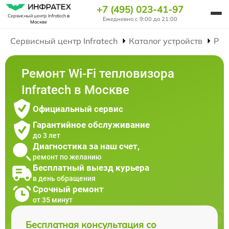
+7 (495) 023-41-97
Сервисный центр Infratech
в
Ежедневно с 9:00 до 21:00
Москве
Сервисный центр Infratech
Каталог устройств
Рем
Ремонт Wi-Fi тепловизора
Infratech в Москве
Официальный сервис
Гарантийное обслуживание
до 3 лет
Диагностика за наш счет,
ремонт по желанию
Бесплатный выезд курьера
в день обращения
Срочный ремонт
от 35 минут
Бесплатная консультация со