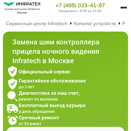
+7 (495) 023-41-97
Сервисный центр Infratech
в
Ежедневно с 9:00 до 21:00
Москве
Сервисный центр Infratech
Каталог устройств
Рем
Замена шим контроллера
прицела ночного видения
Infratech в Москве
Официальный сервис
Гарантийное обслуживание
до 3 лет
Диагностика за наш счет,
ремонт по желанию
Бесплатный выезд курьера
в день обращения
Срочный ремонт
от 35 минут