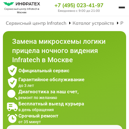
+7 (495) 023-41-97
Сервисный центр Infratech
в
Ежедневно с 9:00 до 21:00
Москве
Сервисный центр Infratech
Каталог устройств
Рем
Замена микросхемы логики
прицела ночного видения
Infratech в Москве
Официальный сервис
Гарантийное обслуживание
до 3 лет
Диагностика за наш счет,
ремонт по желанию
Бесплатный выезд курьера
в день обращения
Срочный ремонт
от 35 минут