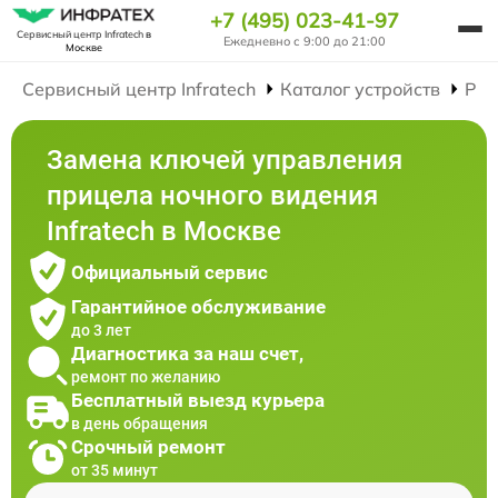
+7 (495) 023-41-97
Сервисный центр Infratech
в
Ежедневно с 9:00 до 21:00
Москве
Сервисный центр Infratech
Каталог устройств
Рем
Замена ключей управления
прицела ночного видения
Infratech в Москве
Официальный сервис
Гарантийное обслуживание
до 3 лет
Диагностика за наш счет,
ремонт по желанию
Бесплатный выезд курьера
в день обращения
Срочный ремонт
от 35 минут