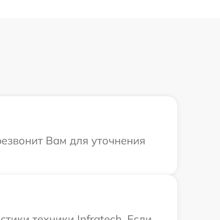
резвонит Вам для уточнения
ики техники Infratech. Если