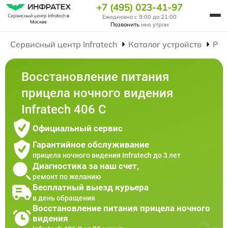
+7 (495) 023-41-97
Сервисный центр Infratech
в
Ежедневно с 9:00 до 21:00
Москве
Позвонить
мне утром
Сервисный центр Infratech
Каталог устройств
Рем
Восстановление питания
прицела ночного видения
Infratech 406 С
Официальный сервис
Гарантийное обслуживание
прицела ночного видения Infratech до 3 лет
Диагностика за наш счет,
ремонт по желанию
Бесплатный выезд курьера
в день обращения
Восстановление питания прицела ночного
видения