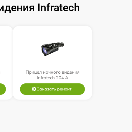
дения Infratech
я
Прицел ночного видения
Infratech 204 А
Заказать ремонт