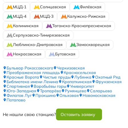
МЦД-1
Солнцевская
Филёвская
МЦД-4
МЦД-3
Калужско-Рижская
Калининская
Таганско-Краснопресненская
Серпуховско-Тимирязевская
Люблинско-Дмитровская
Замоскворецкая
Некрасовская
Бутовская
Бульвар Рокоссовского
Черкизовская
Преображенская площадь
Красносельская
Красные Ворота
Чистые пруды
Лубянка
Охотный Ряд
Библиотека имени Ленина
Кропоткинская
Фрунзенская
Спортивная
Воробьёвы горы
Университет
Юго-Западная
Тропарёво
Румянцево
Саларьево
Филатов Луг
Прокшино
Ольховая
Новомосковская
Потапово
Не нашли свою станцию?
Оставить заявку