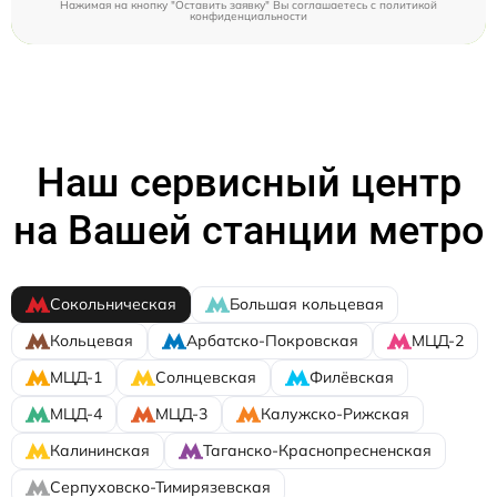
Нажимая на кнопку "Оставить заявку" Вы соглашаетесь c
политикой
конфиденциальности
Наш сервисный центр
на Вашей станции метро
Сокольническая
Большая кольцевая
Кольцевая
Арбатско-Покровская
МЦД-2
МЦД-1
Солнцевская
Филёвская
МЦД-4
МЦД-3
Калужско-Рижская
Калининская
Таганско-Краснопресненская
Серпуховско-Тимирязевская