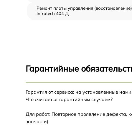
Ремонт платы управления (восстановление)
Infratech 404 Д
Прошивка (Обновление ПО) Infratech 404 Д
Замена дисплея (экрана) Infratech 404 Д
Замена корпуса Infratech 404 Д
Гарантийные обязательст
Замена аккумулятора Infratech 404 Д
Гарантия от сервиса: на установленные нами
Замена процессора Infratech 404 Д
Что считается гарантийным случаем?
Замена USB порта Infratech 404 Д
Для работ: Повторное проявление дефекта, 
запчасти).
Замена ключей управления Infratech 404 Д