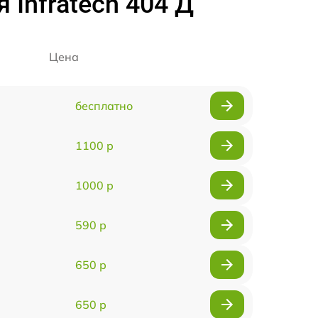
Infratech 404 Д
Цена
бесплатно
1100 р
1000 р
590 р
650 р
650 р