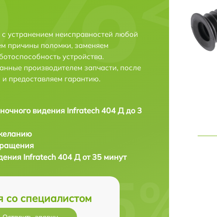
е с устранением неисправностей любой
ем причины поломки, заменяем
ботоспособность устройства.
анные производителем запчасти, после
 и предоставляем гарантию.
ночного видения Infratech 404 Д до 3
 желанию
бращения
ения Infratech 404 Д от 35 минут
я со специалистом
Оставить заявку