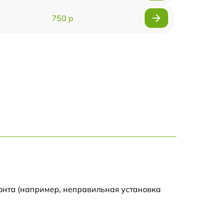
750 р
450 р
750 р
1250 р
590 р
650 р
590 р
онта (например, неправильная установка
590 р