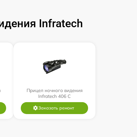
дения Infratech
я
Прицел ночного видения
Infratech 406 С
Заказать ремонт