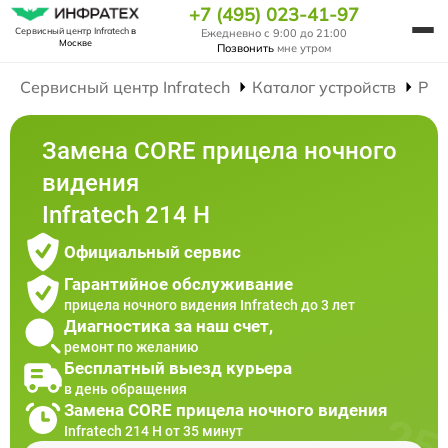
+7 (495) 023-41-97
Сервисный центр Infratech
в
Ежедневно с 9:00 до 21:00
Москве
Позвонить
мне утром
Сервисный центр Infratech
Каталог устройств
Рем
Замена CORE прицела ночного
видения
Infratech 214 Н
Официальный сервис
Гарантийное обслуживание
прицела ночного видения Infratech до 3 лет
Диагностика за наш счет,
ремонт по желанию
Бесплатный выезд курьера
в день обращения
Замена CORE прицела ночного видения
Infratech 214 Н от 35 минут