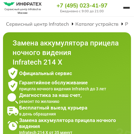
+7 (495) 023-41-97
Сервисный центр Infratech
в
Ежедневно с 9:00 до 21:00
Москве
Сервисный центр Infratech
Каталог устройств
Рем
Замена аккумулятора прицела
ночного видения
Infratech 214 Х
Официальный сервис
Гарантийное обслуживание
прицела ночного видения Infratech до 3 лет
Диагностика за наш счет,
ремонт по желанию
Бесплатный выезд курьера
в день обращения
Замена аккумулятора прицела ночного
видения
Infratech 214 Х от 35 минут