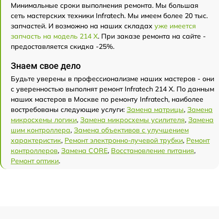
Минимальные сроки выполнения ремонта. Мы большая
сеть мастерских техники Infratech. Мы имеем более 20 тыс.
запчастей. И возможно на наших складах
уже имеется
запчасть на модель 214 Х
. При заказе ремонта на сайте -
предоставляется скидка -25%.
Знаем свое дело
Будьте уверены в профессионализме наших мастеров - они
с уверенностью выполнят ремонт Infratech 214 Х. По данным
наших мастеров в Москве по ремонту Infratech, наиболее
востребованы следующие услуги:
Замена матрицы
,
Замена
микросхемы логики
,
Замена микросхемы усилителя
,
Замена
шим контроллера
,
Замена объективов с улучшением
характеристик
,
Ремонт электронно-лучевой трубки
,
Ремонт
контроллеров
,
Замена CORE
,
Восстановление питания
,
Ремонт оптики
.