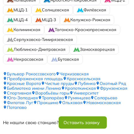
МЦД-1
Солнцевская
Филёвская
МЦД-4
МЦД-3
Калужско-Рижская
Калининская
Таганско-Краснопресненская
Серпуховско-Тимирязевская
Люблинско-Дмитровская
Замоскворецкая
Некрасовская
Бутовская
Бульвар Рокоссовского
Черкизовская
Преображенская площадь
Красносельская
Красные Ворота
Чистые пруды
Лубянка
Охотный Ряд
Библиотека имени Ленина
Кропоткинская
Фрунзенская
Спортивная
Воробьёвы горы
Университет
Юго-Западная
Тропарёво
Румянцево
Саларьево
Филатов Луг
Прокшино
Ольховая
Новомосковская
Потапово
Не нашли свою станцию?
Оставить заявку