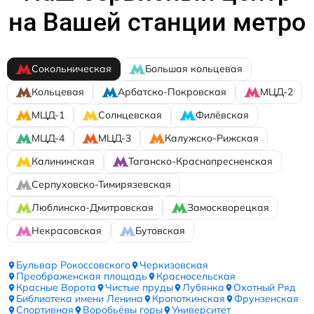
на Вашей станции метро
Сокольническая
Большая кольцевая
Кольцевая
Арбатско-Покровская
МЦД-2
МЦД-1
Солнцевская
Филёвская
МЦД-4
МЦД-3
Калужско-Рижская
Калининская
Таганско-Краснопресненская
Серпуховско-Тимирязевская
Люблинско-Дмитровская
Замоскворецкая
Некрасовская
Бутовская
Бульвар Рокоссовского
Черкизовская
Преображенская площадь
Красносельская
Красные Ворота
Чистые пруды
Лубянка
Охотный Ряд
Библиотека имени Ленина
Кропоткинская
Фрунзенская
Спортивная
Воробьёвы горы
Университет