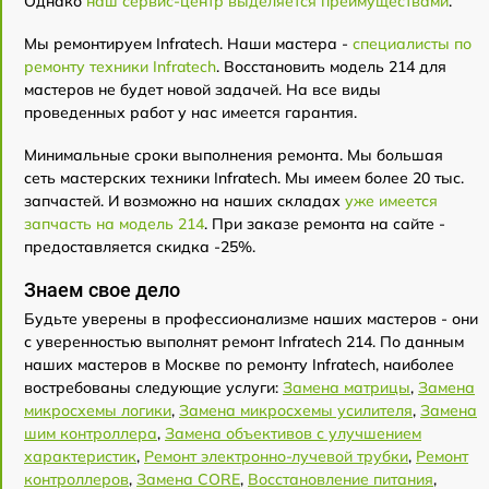
Однако
наш сервис-центр выделяется преимуществами
.
Мы ремонтируем Infratech. Наши мастера -
специалисты по
ремонту техники Infratech
. Восстановить модель 214 для
мастеров не будет новой задачей. На все виды
проведенных работ у нас имеется гарантия.
Минимальные сроки выполнения ремонта. Мы большая
сеть мастерских техники Infratech. Мы имеем более 20 тыс.
запчастей. И возможно на наших складах
уже имеется
запчасть на модель 214
. При заказе ремонта на сайте -
предоставляется скидка -25%.
Знаем свое дело
Будьте уверены в профессионализме наших мастеров - они
с уверенностью выполнят ремонт Infratech 214. По данным
наших мастеров в Москве по ремонту Infratech, наиболее
востребованы следующие услуги:
Замена матрицы
,
Замена
микросхемы логики
,
Замена микросхемы усилителя
,
Замена
шим контроллера
,
Замена объективов с улучшением
характеристик
,
Ремонт электронно-лучевой трубки
,
Ремонт
контроллеров
,
Замена CORE
,
Восстановление питания
,