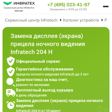
+7 (495) 023-41-97
Сервисный центр Infratech
в
Ежедневно с 9:00 до 21:00
Москве
Сервисный центр Infratech
Каталог устройств
Рем
Замена дисплея (экрана)
прицела ночного видения
Infratech 204 Н
Официальный сервис
Гарантийное обслуживание
прицела ночного видения Infratech до 3 лет
Диагностика за наш счет,
ремонт по желанию
Бесплатный выезд курьера
в день обращения
Замена дисплея (экрана) прицела ночного
видения
Infratech 204 Н от 35 минут