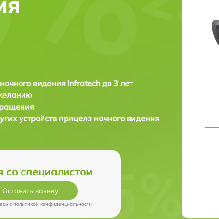
ия
ночного видения Infratech до 3 лет
 желанию
бращения
угих устройств прицела ночного видения
я со специалистом
Оставить заявку
есь c
политикой конфиденциальности