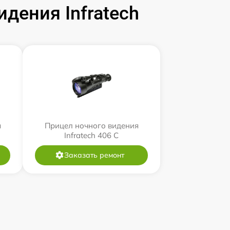
дения Infratech
я
Прицел ночного видения
Infratech 406 С
Заказать ремонт