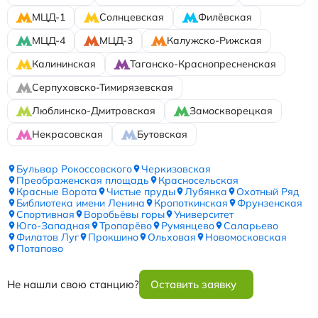
МЦД-1
Солнцевская
Филёвская
МЦД-4
МЦД-3
Калужско-Рижская
Калининская
Таганско-Краснопресненская
Серпуховско-Тимирязевская
Люблинско-Дмитровская
Замоскворецкая
Некрасовская
Бутовская
Бульвар Рокоссовского
Черкизовская
Преображенская площадь
Красносельская
Красные Ворота
Чистые пруды
Лубянка
Охотный Ряд
Библиотека имени Ленина
Кропоткинская
Фрунзенская
Спортивная
Воробьёвы горы
Университет
Юго-Западная
Тропарёво
Румянцево
Саларьево
Филатов Луг
Прокшино
Ольховая
Новомосковская
Потапово
Не нашли свою станцию?
Оставить заявку