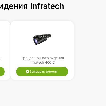
дения Infratech
я
Прицел ночного видения
Infratech 406 С
Заказать ремонт