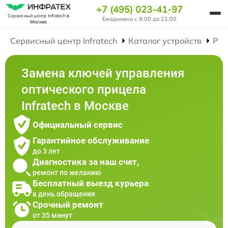
+7 (495) 023-41-97
Сервисный центр Infratech
в
Ежедневно с 9:00 до 21:00
Москве
Сервисный центр Infratech
Каталог устройств
Рем
Замена ключей управления
оптического прицела
Infratech в Москве
Официальный сервис
Гарантийное обслуживание
до 3 лет
Диагностика за наш счет,
ремонт по желанию
Бесплатный выезд курьера
в день обращения
Срочный ремонт
от 35 минут