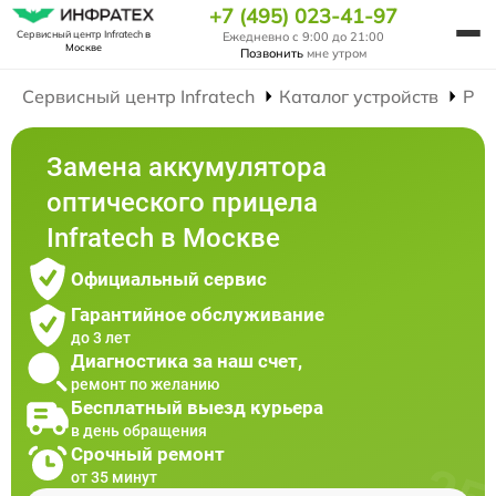
+7 (495) 023-41-97
Сервисный центр Infratech
в
Ежедневно с 9:00 до 21:00
Москве
Позвонить
мне утром
Сервисный центр Infratech
Каталог устройств
Рем
Замена аккумулятора
оптического прицела
Infratech в Москве
Официальный сервис
Гарантийное обслуживание
до 3 лет
Диагностика за наш счет,
ремонт по желанию
Бесплатный выезд курьера
в день обращения
Срочный ремонт
от 35 минут