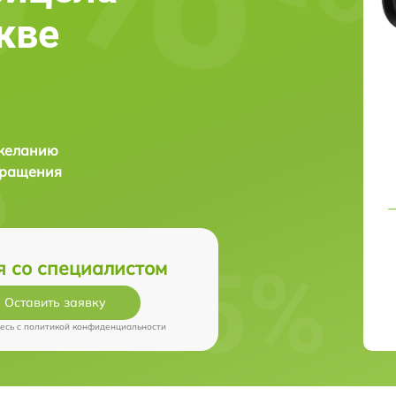
скве
 желанию
бращения
я со специалистом
Оставить заявку
есь c
политикой конфиденциальности