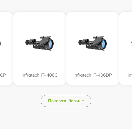
6СP
Infratech IT–406С
Infratech IT-406DP
In
Показать больше