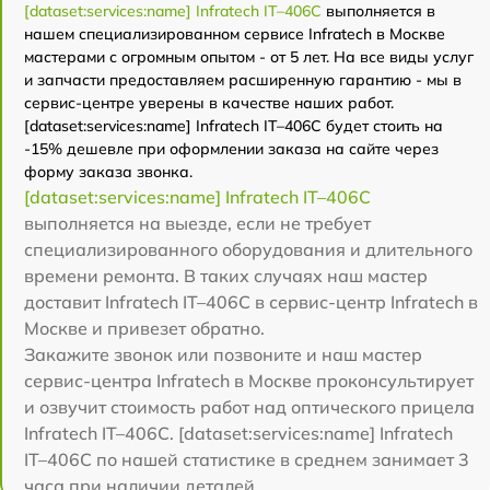
[dataset:services:name] Infratech IT–406С
выполняется в
нашем специализированном сервисе Infratech в Москве
мастерами с огромным опытом - от 5 лет. На все виды услуг
и запчасти предоставляем расширенную гарантию - мы в
сервис-центре уверены в качестве наших работ.
[dataset:services:name] Infratech IT–406С будет стоить на
-15% дешевле при оформлении заказа на сайте через
форму заказа звонка.
[dataset:services:name] Infratech IT–406С
выполняется на выезде, если не требует
специализированного оборудования и длительного
времени ремонта. В таких случаях наш мастер
доставит Infratech IT–406С в сервис-центр Infratech в
Москве и привезет обратно.
Закажите звонок или позвоните и наш мастер
сервис-центра Infratech в Москве проконсультирует
и озвучит стоимость работ над оптического прицела
Infratech IT–406С. [dataset:services:name] Infratech
IT–406С по нашей статистике в среднем занимает 3
часа при наличии деталей.