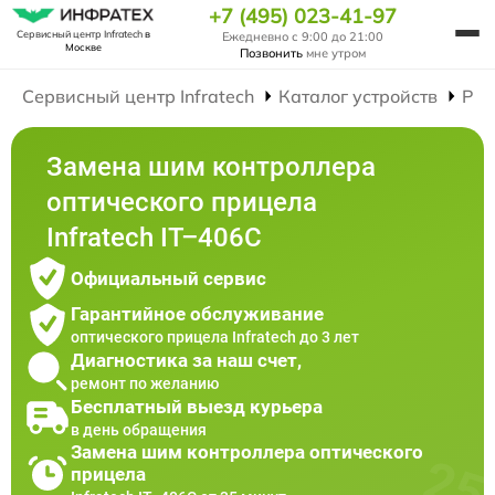
+7 (495) 023-41-97
Сервисный центр Infratech
в
Ежедневно с 9:00 до 21:00
Москве
Позвонить
мне утром
Сервисный центр Infratech
Каталог устройств
Рем
Замена шим контроллера
оптического прицела
Infratech IT–406С
Официальный сервис
Гарантийное обслуживание
оптического прицела Infratech до 3 лет
Диагностика за наш счет,
ремонт по желанию
Бесплатный выезд курьера
в день обращения
Замена шим контроллера оптического
прицела