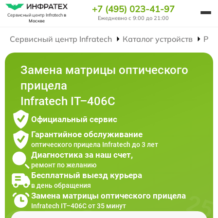
+7 (495) 023-41-97
Сервисный центр Infratech
в
Ежедневно с 9:00 до 21:00
Москве
Сервисный центр Infratech
Каталог устройств
Рем
Замена матрицы оптического
прицела
Infratech IT–406С
Официальный сервис
Гарантийное обслуживание
оптического прицела Infratech до 3 лет
Диагностика за наш счет,
ремонт по желанию
Бесплатный выезд курьера
в день обращения
Замена матрицы оптического прицела
Infratech IT–406С от 35 минут