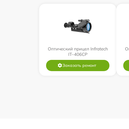
Оптический прицел Infratech
О
IT–406СP
Заказать ремонт