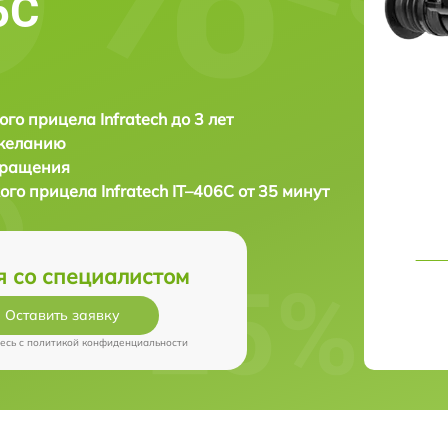
6С
ого прицела Infratech до 3 лет
 желанию
бращения
кого прицела
Infratech IT–406С от 35 минут
я со специалистом
Оставить заявку
есь c
политикой конфиденциальности