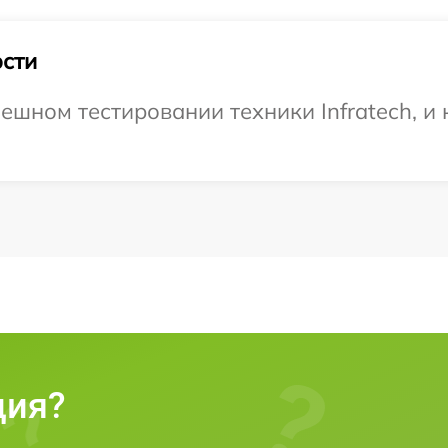
сти
шном тестировании техники Infratech, и 
ция?