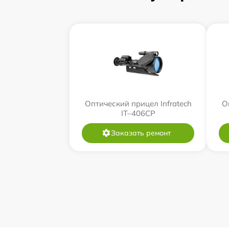
Оптический прицел Infratech
О
IT–406СP
Заказать ремонт