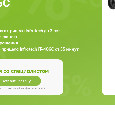
6С
ого прицела Infratech до 3 лет
 желанию
бращения
о прицела
Infratech IT–406С от 35 минут
я со специалистом
Оставить заявку
есь c
политикой конфиденциальности