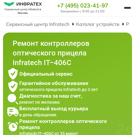
+7 (495) 023-41-97
Сервисный центр Infratech
в
Ежедневно с 9:00 до 21:00
Москве
Сервисный центр Infratech
Каталог устройств
Рем
Ремонт контроллеров
оптического прицела
Infratech IT–406С
Официальный сервис
Гарантийное обслуживание
оптического прицела Infratech до 3 лет
Диагностика за наш счет,
ремонт по желанию
Бесплатный выезд курьера
в день обращения
Ремонт контроллеров оптического
прицела
Infratech IT–406С от 35 минут