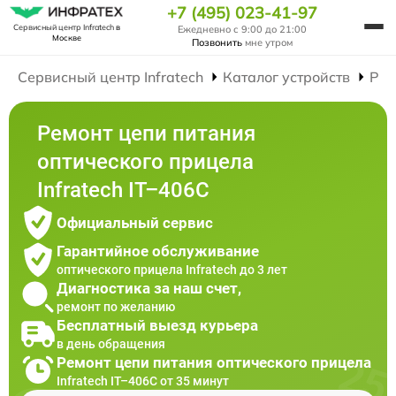
+7 (495) 023-41-97
Сервисный центр Infratech
в
Ежедневно с 9:00 до 21:00
Москве
Позвонить
мне утром
Сервисный центр Infratech
Каталог устройств
Рем
Ремонт цепи питания
оптического прицела
Infratech IT–406С
Официальный сервис
Гарантийное обслуживание
оптического прицела Infratech до 3 лет
Диагностика за наш счет,
ремонт по желанию
Бесплатный выезд курьера
в день обращения
Ремонт цепи питания оптического прицела
Infratech IT–406С от 35 минут