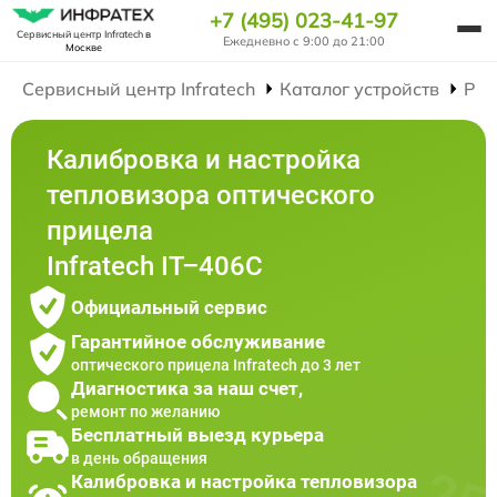
+7 (495) 023-41-97
Сервисный центр Infratech
в
Ежедневно с 9:00 до 21:00
Москве
Сервисный центр Infratech
Каталог устройств
Рем
Калибровка и настройка
тепловизора оптического
прицела
Infratech IT–406С
Официальный сервис
Гарантийное обслуживание
оптического прицела Infratech до 3 лет
Диагностика за наш счет,
ремонт по желанию
Бесплатный выезд курьера
в день обращения
Калибровка и настройка тепловизора