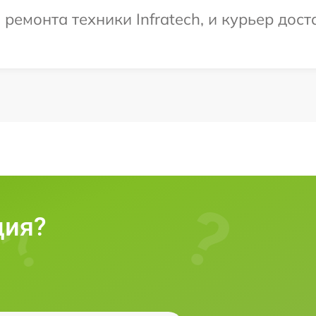
емонта техники Infratech, и курьер доста
ция?