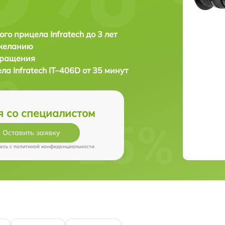
ого прицела Infratech до 3 лет
 желанию
бращения
ела
Infratech IT–406D от 35 минут
я со специалистом
Оставить заявку
есь c
политикой конфиденциальности