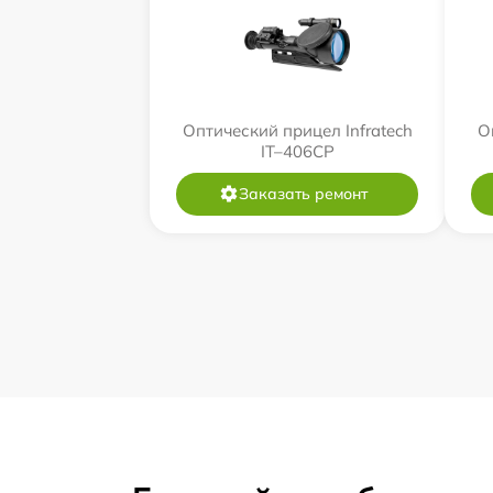
Оптический прицел Infratech
О
IT–406СP
Заказать ремонт