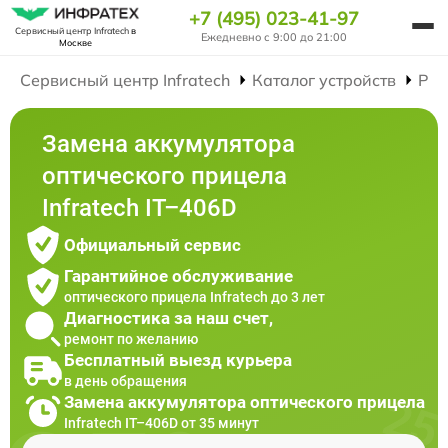
+7 (495) 023-41-97
Сервисный центр Infratech
в
Ежедневно с 9:00 до 21:00
Москве
Сервисный центр Infratech
Каталог устройств
Рем
Замена аккумулятора
оптического прицела
Infratech IT–406D
Официальный сервис
Гарантийное обслуживание
оптического прицела Infratech до 3 лет
Диагностика за наш счет,
ремонт по желанию
Бесплатный выезд курьера
в день обращения
Замена аккумулятора оптического прицела
Infratech IT–406D от 35 минут