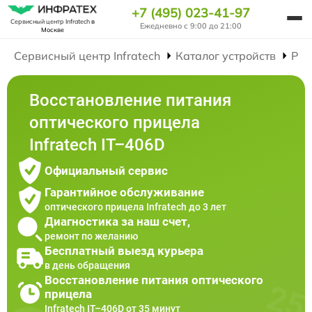
+7 (495) 023-41-97
Сервисный центр Infratech
в
Ежедневно с 9:00 до 21:00
Москве
Сервисный центр Infratech
Каталог устройств
Рем
Восстановление питания
оптического прицела
Infratech IT–406D
Официальный сервис
Гарантийное обслуживание
оптического прицела Infratech до 3 лет
Диагностика за наш счет,
ремонт по желанию
Бесплатный выезд курьера
в день обращения
Восстановление питания оптического
прицела
Infratech IT–406D от 35 минут