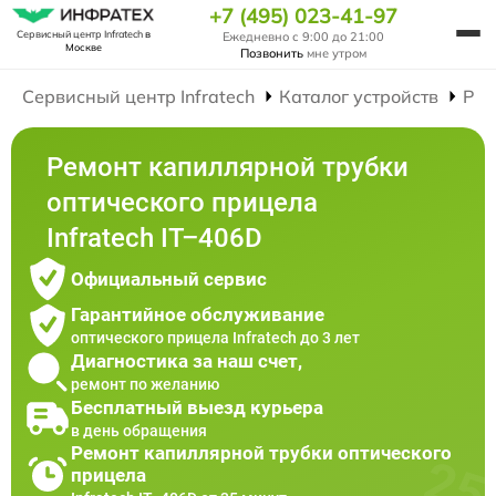
+7 (495) 023-41-97
Сервисный центр Infratech
в
Ежедневно с 9:00 до 21:00
Москве
Позвонить
мне утром
Сервисный центр Infratech
Каталог устройств
Рем
Ремонт капиллярной трубки
оптического прицела
Infratech IT–406D
Официальный сервис
Гарантийное обслуживание
оптического прицела Infratech до 3 лет
Диагностика за наш счет,
ремонт по желанию
Бесплатный выезд курьера
в день обращения
Ремонт капиллярной трубки оптического
прицела