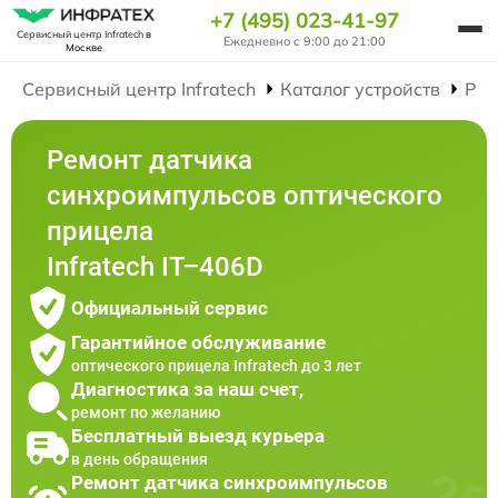
+7 (495) 023-41-97
Сервисный центр Infratech
в
Ежедневно с 9:00 до 21:00
Москве
Сервисный центр Infratech
Каталог устройств
Рем
Ремонт датчика
синхроимпульсов оптического
прицела
Infratech IT–406D
Официальный сервис
Гарантийное обслуживание
оптического прицела Infratech до 3 лет
Диагностика за наш счет,
ремонт по желанию
Бесплатный выезд курьера
в день обращения
Ремонт датчика синхроимпульсов