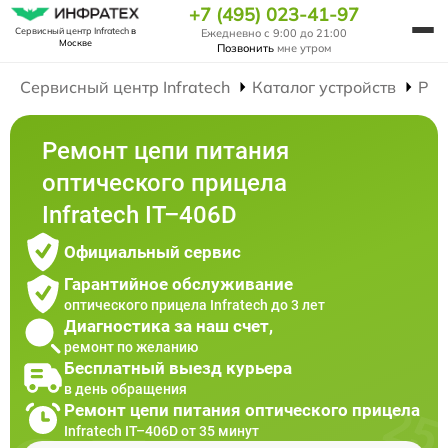
+7 (495) 023-41-97
Сервисный центр Infratech
в
Ежедневно с 9:00 до 21:00
Москве
Позвонить
мне утром
Сервисный центр Infratech
Каталог устройств
Рем
Ремонт цепи питания
оптического прицела
Infratech IT–406D
Официальный сервис
Гарантийное обслуживание
оптического прицела Infratech до 3 лет
Диагностика за наш счет,
ремонт по желанию
Бесплатный выезд курьера
в день обращения
Ремонт цепи питания оптического прицела
Infratech IT–406D от 35 минут