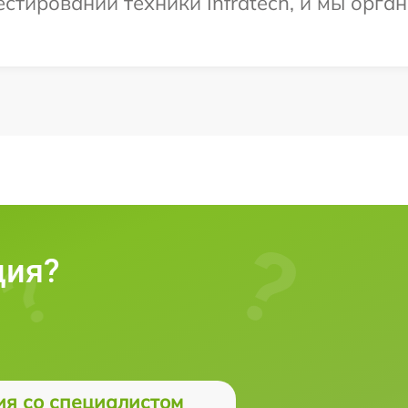
тировании техники Infratech, и мы орган
ция?
ия со специалистом