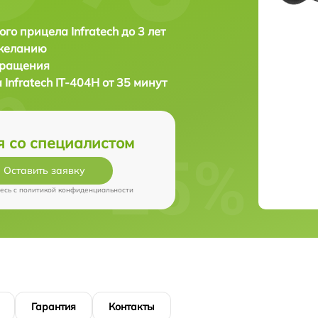
ого прицела Infratech до 3 лет
 желанию
бращения
а
Infratech IT-404H от 35 минут
я со специалистом
Оставить заявку
есь c
политикой конфиденциальности
Гарантия
Контакты