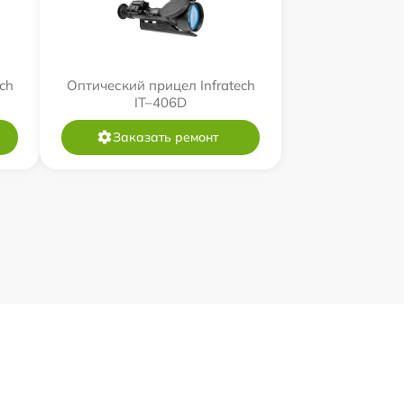
ch
Оптический прицел Infratech
IT–406D
Заказать ремонт