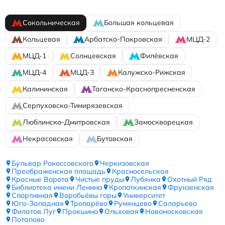
Сокольническая
Большая кольцевая
Кольцевая
Арбатско-Покровская
МЦД-2
МЦД-1
Солнцевская
Филёвская
МЦД-4
МЦД-3
Калужско-Рижская
Калининская
Таганско-Краснопресненская
Серпуховско-Тимирязевская
Люблинско-Дмитровская
Замоскворецкая
Некрасовская
Бутовская
Бульвар Рокоссовского
Черкизовская
Преображенская площадь
Красносельская
Красные Ворота
Чистые пруды
Лубянка
Охотный Ряд
Библиотека имени Ленина
Кропоткинская
Фрунзенская
Спортивная
Воробьёвы горы
Университет
Юго-Западная
Тропарёво
Румянцево
Саларьево
Филатов Луг
Прокшино
Ольховая
Новомосковская
Потапово