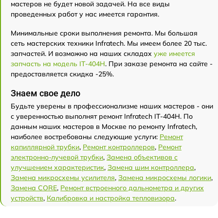
мастеров не будет новой задачей. На все виды
проведенных работ у нас имеется гарантия.
Минимальные сроки выполнения ремонта. Мы большая
сеть мастерских техники Infratech. Мы имеем более 20 тыс.
запчастей. И возможно на наших складах
уже имеется
запчасть на модель IT-404H
. При заказе ремонта на сайте -
предоставляется скидка -25%.
Знаем свое дело
Будьте уверены в профессионализме наших мастеров - они
с уверенностью выполнят ремонт Infratech IT-404H. По
данным наших мастеров в Москве по ремонту Infratech,
наиболее востребованы следующие услуги:
Ремонт
капиллярной трубки
,
Ремонт контроллеров
,
Ремонт
электронно-лучевой трубки
,
Замена объективов с
улучшением характеристик
,
Замена шим контроллера
,
Замена микросхемы усилителя
,
Замена микросхемы логики
,
Замена CORE
,
Ремонт встроенного дальнометра и других
устройств
,
Калибровка и настройка тепловизора
.