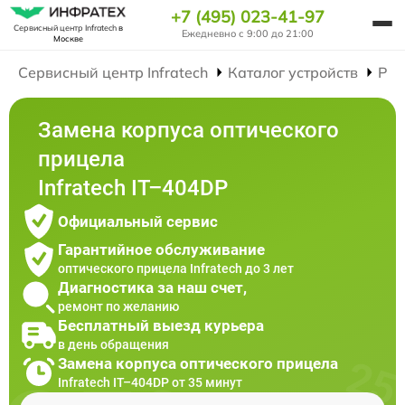
+7 (495) 023-41-97
Сервисный центр Infratech
в
Ежедневно с 9:00 до 21:00
Москве
Сервисный центр Infratech
Каталог устройств
Рем
Замена корпуса оптического
прицела
Infratech IT–404DP
Официальный сервис
Гарантийное обслуживание
оптического прицела Infratech до 3 лет
Диагностика за наш счет,
ремонт по желанию
Бесплатный выезд курьера
в день обращения
Замена корпуса оптического прицела
Infratech IT–404DP от 35 минут