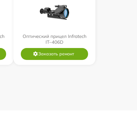
ch
Оптический прицел Infratech
IT–406D
Заказать ремонт