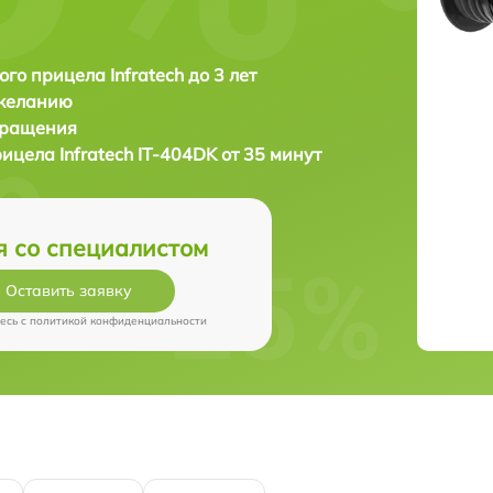
ого прицела Infratech до 3 лет
 желанию
бращения
рицела
Infratech IT-404DK от 35 минут
я со специалистом
Оставить заявку
есь c
политикой конфиденциальности