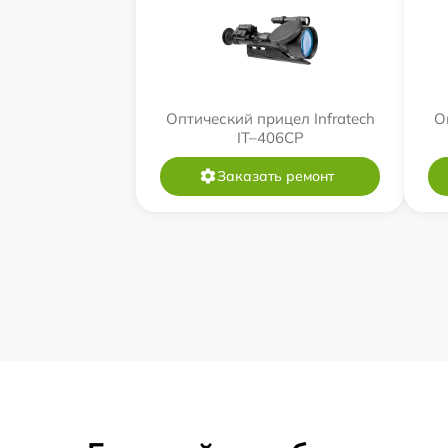
Оптический прицел Infratech
О
IT–406СP
Заказать ремонт