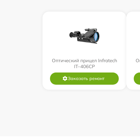
Оптический прицел Infratech
О
IT–406СP
Заказать ремонт