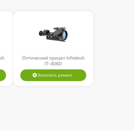
ch
Оптический прицел Infratech
IT–406D
Заказать ремонт