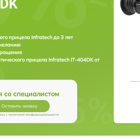
4DK
ого прицела Infratech до 3 лет
 желанию
бращения
птического прицела
Infratech IT-404DK от
я со специалистом
Оставить заявку
есь c
политикой конфиденциальности