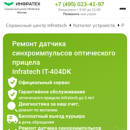
+7 (495) 023-41-97
Сервисный центр Infratech
в
Ежедневно с 9:00 до 21:00
Москве
Позвонить
мне утром
Сервисный центр Infratech
Каталог устройств
Рем
Ремонт датчика
синхроимпульсов оптического
прицела
Infratech IT-404DK
Официальный сервис
Гарантийное обслуживание
оптического прицела Infratech до 3 лет
Диагностика за наш счет,
ремонт по желанию
Бесплатный выезд курьера
в день обращения
Ремонт датчика синхроимпульсов