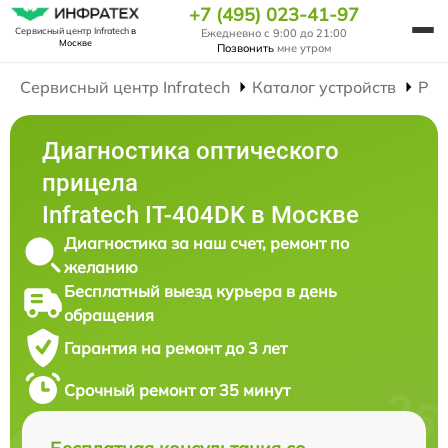
+7 (495) 023-41-97
Сервисный центр Infratech
в
Ежедневно с 9:00 до 21:00
Москве
Позвонить
мне утром
Сервисный центр Infratech
Каталог устройств
Рем
Диагностика оптического
прицела
Infratech IT-404DK в Москве
Диагностика за наш счет, ремонт по
желанию
Бесплатный выезд курьера в день
обращения
Гарантия на ремонт до 3 лет
Срочный ремонт от 35 минут