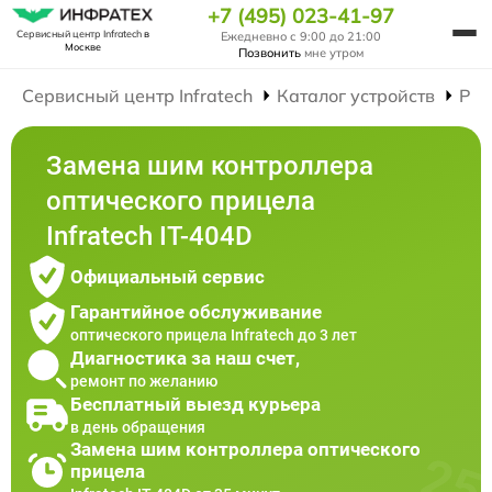
+7 (495) 023-41-97
Сервисный центр Infratech
в
Ежедневно с 9:00 до 21:00
Москве
Позвонить
мне утром
Сервисный центр Infratech
Каталог устройств
Рем
Замена шим контроллера
оптического прицела
Infratech IT-404D
Официальный сервис
Гарантийное обслуживание
оптического прицела Infratech до 3 лет
Диагностика за наш счет,
ремонт по желанию
Бесплатный выезд курьера
в день обращения
Замена шим контроллера оптического
прицела