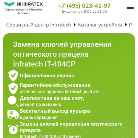
+7 (495) 023-41-97
Сервисный центр Infratech
в
Ежедневно с 9:00 до 21:00
Москве
Сервисный центр Infratech
Каталог устройств
Рем
Замена ключей управления
оптического прицела
Infratech IT-404CP
Официальный сервис
Гарантийное обслуживание
оптического прицела Infratech до 3 лет
Диагностика за наш счет,
ремонт по желанию
Бесплатный выезд курьера
в день обращения
Замена ключей управления оптического
прицела
Infratech IT-404CP от 35 минут