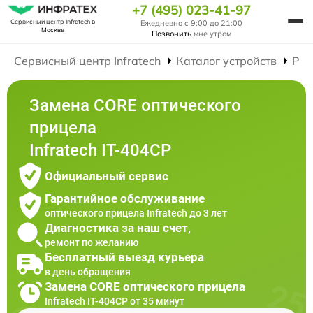
+7 (495) 023-41-97
Сервисный центр Infratech
в
Ежедневно с 9:00 до 21:00
Москве
Позвонить
мне утром
Сервисный центр Infratech
Каталог устройств
Рем
Замена CORE оптического
прицела
Infratech IT-404CP
Официальный сервис
Гарантийное обслуживание
оптического прицела Infratech до 3 лет
Диагностика за наш счет,
ремонт по желанию
Бесплатный выезд курьера
в день обращения
Замена CORE оптического прицела
Infratech IT-404CP от 35 минут