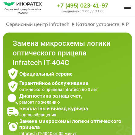
+7 (495) 023-41-97
Сервисный центр Infratech
в
Ежедневно с 9:00 до 21:00
Москве
Сервисный центр Infratech
Каталог устройств
Рем
Замена микросхемы логики
оптического прицела
Infratech IT-404C
Официальный сервис
Гарантийное обслуживание
оптического прицела Infratech до 3 лет
Диагностика за наш счет,
ремонт по желанию
Бесплатный выезд курьера
в день обращения
Замена микросхемы логики оптического
прицела
Infratech IT-404C от 35 минут